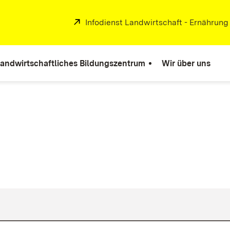
Extern:
Infodienst Landwirtschaft - Ernährung
andwirtschaftliches Bildungszentrum
Wir über uns