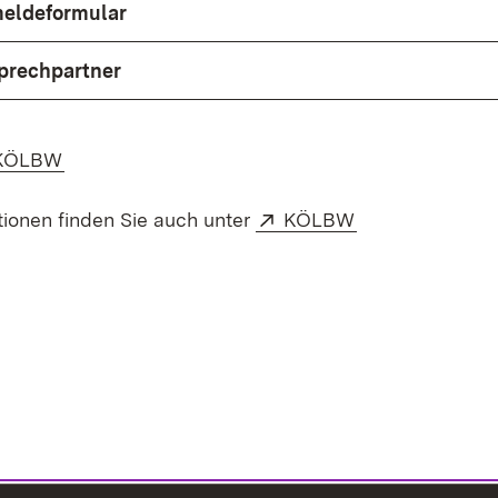
meldeformular
prechpartner
 KÖLBW
Extern:
(Öffnet in neue
tionen finden Sie auch unter
KÖLBW