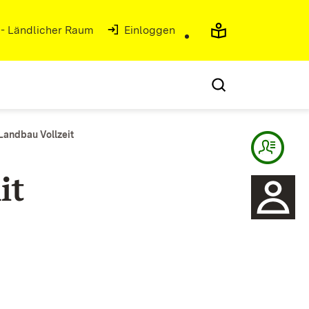
 - Ländlicher Raum
(Öffnet in neuem Fenster)
Einloggen
Landbau Vollzeit
it