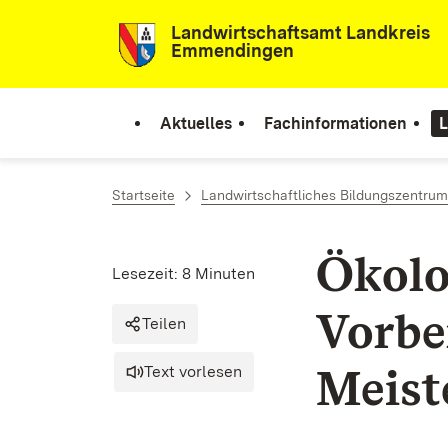
Zum Inhalt springen
Landwirtschaftsamt Landkreis
Emmendingen
Aktuelles
Fachinformationen
L
Startseite
Landwirtschaftliches Bildungszentrum
Ökolo
Lesezeit: 8 Minuten
Vorbe
Teilen
Meist
Text vorlesen