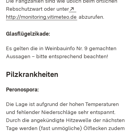
Die Fangzahlen sind wie üblich beim örtlichen
Extern:
Rebschutzwart oder unter
(Öffnet in neuem Fenst
http://monitoring.vitimeteo.de
abzurufen.
Glasflügelzikade:
Es gelten die in Weinbauinfo Nr. 9 gemachten
Aussagen – bitte entsprechend beachten!
Pilzkrankheiten
Peronospora:
Die Lage ist aufgrund der hohen Temperaturen
und fehlender Niederschläge sehr entspannt.
Durch die angekündigte Hitzewelle der nächsten
Tage werden (fast unmögliche) Ölflecken zudem