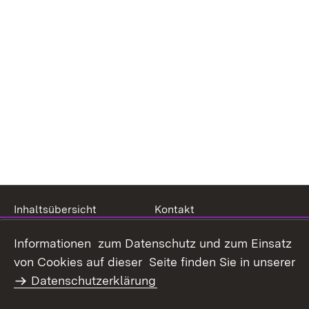
Inhaltsübersicht
Kontakt
Datenschutz
Erklärung zur
Informationen zum Datenschutz und zum Einsatz
Barrierefreiheit
von Cookies auf dieser Seite finden Sie in unserer
Benutzungshinweise
Impressum
Datenschutzerklärung