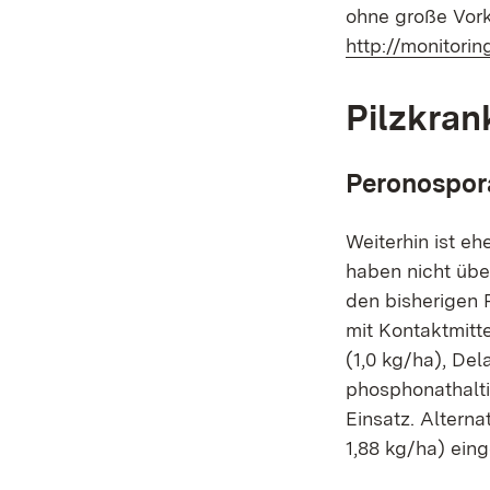
ohne große Vork
http://monitorin
Pilzkran
Peronospor
Weiterhin ist e
haben nicht übe
den bisherigen
mit Kontaktmitt
(1,0 kg/ha), De
phosphonathaltig
Einsatz. Altern
1,88 kg/ha) ein