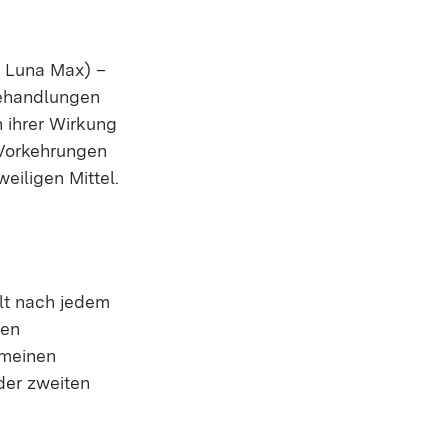
, Luna Max) –
Behandlungen
 ihrer Wirkung
 Vorkehrungen
iligen Mittel.
lt nach jedem
gen
emeinen
der zweiten