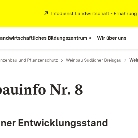
Extern:
Infodienst Landwirtschaft - Ernährung
andwirtschaftliches Bildungszentrum
Wir über uns
lanzenbau und Pflanzenschutz
Weinbau Südlicher Breisgau
Wei
auinfo Nr. 8
iner Entwicklungsstand