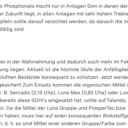
es Phosphonats macht nur in Anlagen Sinn in denen der
er Zukunft liegt, in allen Anlagen mit sehr hohem Trie
feln sollte darauf verzichtet werden, da danach die Vo
ällig sind.
ter in der Wahrnehmung und dadurch auch mehr im Foku
 liegen. Aktuell ist die höchste Stufe der Anfälligkei
eblühten Bestände konsequent zu schützen. Jetzt werd
gesichert! Zum Einsatz kommen die organischen Mittel 
. B. Sercadis (0,15 l/ha), Luna Max (0,82 l/ha) oder L
 bereits diese SDHI´s eingesetzt hat, sollte auf Talendo,
n. Da die Mittel der Luna Gruppe und ProsperTec bzw. 
n haben, muss hier auf einen konsequenten Wirkstoff
, d. h. es sind Mittel einer anderen Gruppe/Farbe zum 