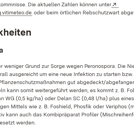
Extern
ommnisse. Die aktuellen Zahlen können unter
(Öffnet in neuem Fenster)
g.vitimeteo.de
oder beim örtlichen Rebschutzwart abge
kheiten
a
her weniger Grund zur Sorge wegen Peronospora. Die N
rall ausgereicht um eine neue Infektion zu starten bzw
 Pflanzenschutzmaßnahmen gut abgedeckt/abgefangen.
eln kann somit weitergeführt werden, es kommt z. B. 
lan WG (0,5 kg/ha) oder Delan SC (0,48 l/ha) plus eines
en Mittels wie z. B. Foshield, Phosfik oder Veriphos (
ativ kann auch das Kombipräparat Profiler (Mischreihen
gesetzt werden.