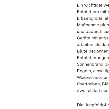
Ein wichtiger w
Entblättern mitt
Erbsengröße, al
Maßnahme plane
und dadurch auch
Geräte mit ange
arbeiten als da
Blüte begonnen 
Entblätterungen
Sonnenbrand bie
Regeln, einseit
Weißweinsorten 
übertreiben, Bl
Zweifelsfall no
Die Jungfeldpfl