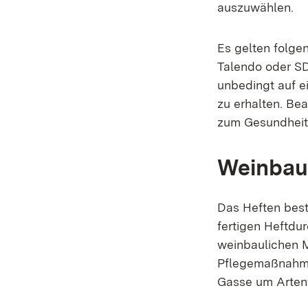
auszuwählen.
Es gelten folge
Talendo oder S
unbedingt auf e
zu erhalten. Be
zum Gesundheits
Weinbau
Das Heften best
fertigen Heftdu
weinbaulichen M
Pflegemaßnahmen
Gasse um Artenvi