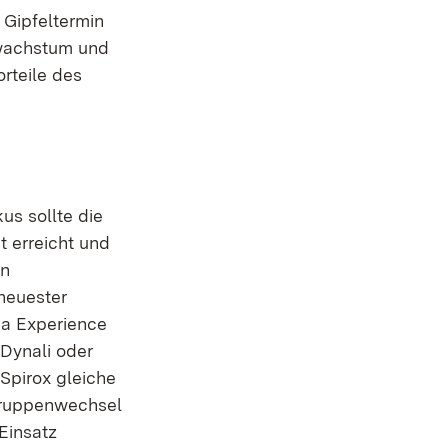
 Gipfeltermin
bwachstum und
rteile des
s sollte die
t erreicht und
en
neuester
una Experience
 Dynali oder
Spirox gleiche
gruppenwechsel
Einsatz