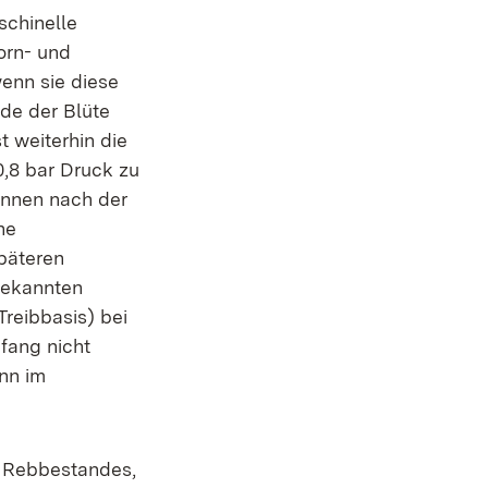
schinelle
orn- und
enn sie diese
de der Blüte
t weiterhin die
0,8 bar Druck zu
önnen nach der
he
päteren
bekannten
reibbasis) bei
fang nicht
nn im
n Rebbestandes,