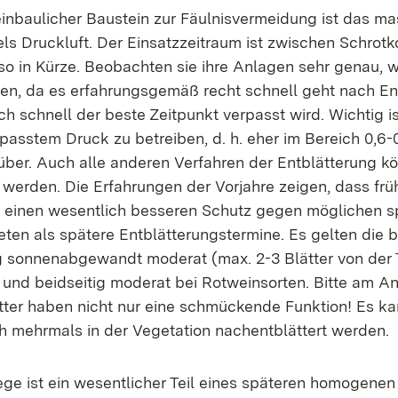
einbaulicher Baustein zur Fäulnisvermeidung ist das ma
els Druckluft. Der Einsatzzeitraum ist zwischen Schrotk
so in Kürze. Beobachten sie ihre Anlagen sehr genau, w
n, da es erfahrungsgemäß recht schnell geht nach En
 schnell der beste Zeitpunkt verpasst wird. Wichtig is
passtem Druck zu betreiben, d. h. eher im Bereich 0,6-
rüber. Auch alle anderen Verfahren der Entblätterung k
werden. Die Erfahrungen der Vorjahre zeigen, dass frü
 einen wesentlich besseren Schutz gegen möglichen s
ten als spätere Entblätterungstermine. Es gelten die 
ig sonnenabgewandt moderat (max. 2-3 Blätter von der T
und beidseitig moderat bei Rotweinsorten. Bitte am An
ätter haben nicht nur eine schmückende Funktion! Es ka
ch mehrmals in der Vegetation nachentblättert werden.
ege ist ein wesentlicher Teil eines späteren homogene