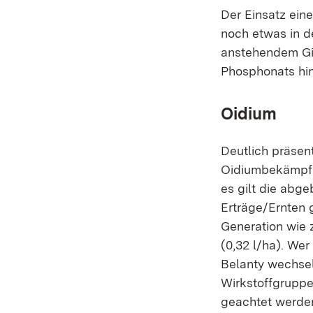
Der Einsatz ein
noch etwas in d
anstehendem Gip
Phosphonats hinf
Oidium
Deutlich präsen
Oidiumbekämpfung
es gilt die abg
Erträge/Ernten 
Generation wie z
(0,32 l/ha). Wer
Belanty wechsel
Wirkstoffgruppe
geachtet werden