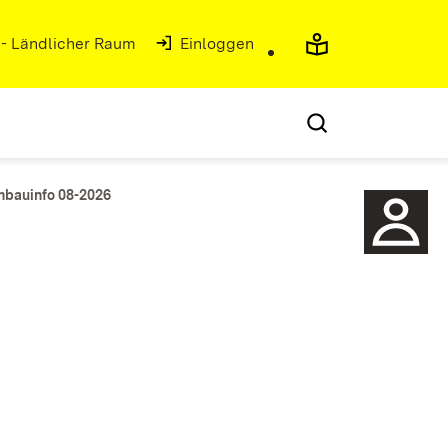
 - Ländlicher Raum
(Öffnet in neuem Fenster)
Einloggen
nbauinfo 08-2026