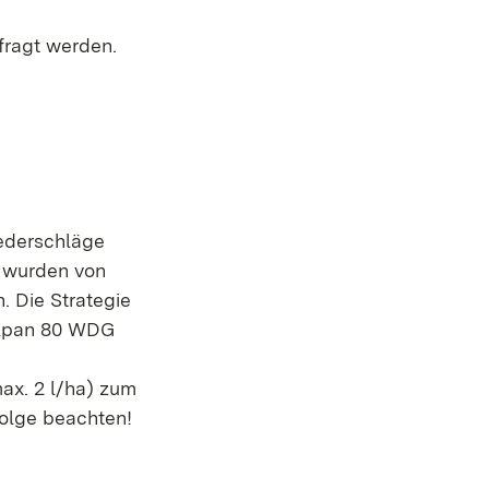
:
fragt werden.
iederschläge
. wurden von
 Die Strategie
Folpan 80 WDG
max. 2 l/ha) zum
folge beachten!