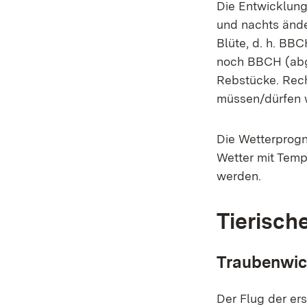
Die Entwicklung
und nachts ände
Blüte, d. h. BB
noch BBCH (abg
Rebstücke. Rech
müssen/dürfen wi
Die Wetterprog
Wetter mit Temp
werden.
Tierisch
Traubenwic
Der Flug der er