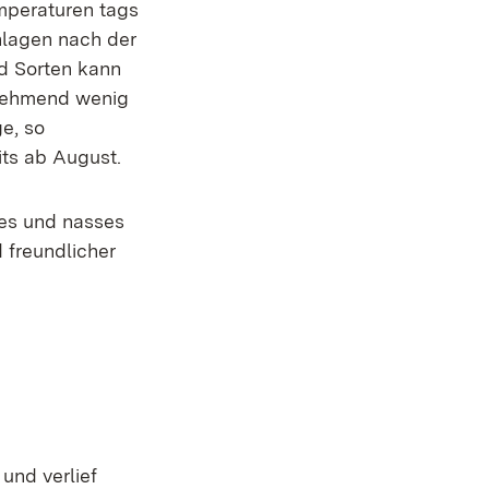
emperaturen tags
nlagen nach der
nd Sorten kann
unehmend wenig
e, so
its ab August.
es und nasses
 freundlicher
und verlief