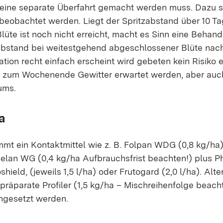
 keine separate Überfahrt gemacht werden muss. Dazu s
 beobachtet werden. Liegt der Spritzabstand über 10 
üte ist noch nicht erreicht, macht es Sinn eine Behan
Abstand bei weitestgehend abgeschlossener Blüte nac
ation recht einfach erscheint wird gebeten kein Risiko 
da zum Wochenende Gewitter erwartet werden, aber auc
ums.
a
mt ein Kontaktmittel wie z. B. Folpan WDG (0,8 kg/ha
 Delan WG (0,4 kg/ha Aufbrauchsfrist beachten!) plus 
oshield, (jeweils 1,5 l/ha) oder Frutogard (2,0 l/ha). Alt
präparate Profiler (1,5 kg/ha – Mischreihenfolge beach
eingesetzt werden.