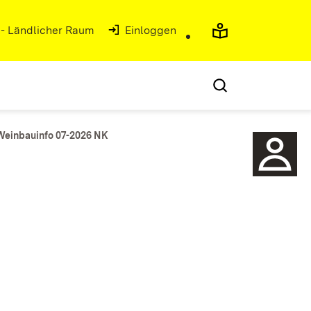
 - Ländlicher Raum
(Öffnet in neuem Fenster)
Einloggen
Weinbauinfo 07-2026 NK