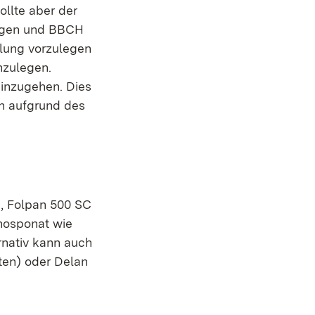
ollte aber der
Tagen und BBCH
dlung vorzulegen
hzulegen.
einzugehen. Dies
h aufgrund des
), Folpan 500 SC
Phosponat wie
ernativ kann auch
ten) oder Delan