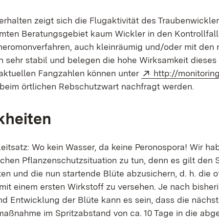
erhalten zeigt sich die Flugaktivität des Traubenwickler
ten Beratungsgebiet kaum Wickler in den Kontrollfal
heromonverfahren, auch kleinräumig und/oder mit den 
 sehr stabil und belegen die hohe Wirksamkeit dieses 
Extern:
 aktuellen Fangzahlen können unter
http://monitorin
beim örtlichen Rebschutzwart nachfragt werden.
kheiten
 Leitsatz: Wo kein Wasser, da keine Peronospora! Wir ha
achen Pflanzenschutzsituation zu tun, denn es gilt den 
en und die nun startende Blüte abzusichern, d. h. die 
it einem ersten Wirkstoff zu versehen. Je nach bisher
und Entwicklung der Blüte kann es sein, dass die nächs
aßnahme im Spritzabstand von ca. 10 Tage in die abg