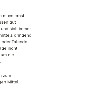
n muss ernst
ssen gut
 und sich immer
mittels dringend
) oder Talendo
age nicht
 um die
.
en zum
en Mittel.