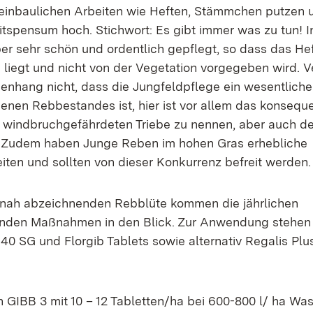
weinbaulichen Arbeiten wie Heften, Stämmchen putzen
itspensum hoch. Stichwort: Es gibt immer was zu tun! 
er sehr schön und ordentlich gepflegt, so dass das He
 liegt und nicht von der Vegetation vorgegeben wird. V
hang nicht, dass die Jungfeldpflege ein wesentlicher 
nen Rebbestandes ist, hier ist vor allem das konsequ
windbruchgefährdeten Triebe zu nennen, aber auch de
. Zudem haben Junge Reben im hohen Gras erhebliche
iten und sollten von dieser Konkurrenz befreit werden.
itnah abzeichnenden Rebblüte kommen die jährlichen
enden Maßnahmen in den Blick. Zur Anwendung stehen 
40 SG und Florgib Tablets sowie alternativ Regalis Plu
h GIBB 3 mit 10 – 12 Tabletten/ha bei 600-800 l/ ha Was