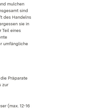
 und mulchen
Insgesamt sind
ft des Handelns
ergessen sie in
Teil eines
ente
r umfängliche
die Präparate
s zur
ser (max. 12-16