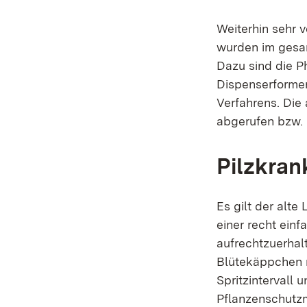
Weiterhin sehr v
wurden im gesam
Dazu sind die P
Dispenserformen
Verfahrens. Die
abgerufen bzw. 
Pilzkran
Es gilt der alte
einer recht einf
aufrechtzuerhalt
Blütekäppchen m
Spritzintervall 
Pflanzenschutzm