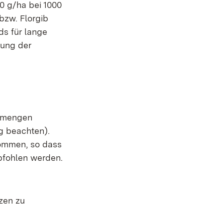
0 g/ha bei 1000
zw. Florgib
ds für lange
zung der
ndmengen
ng beachten).
kommen, so dass
pfohlen werden.
zen zu