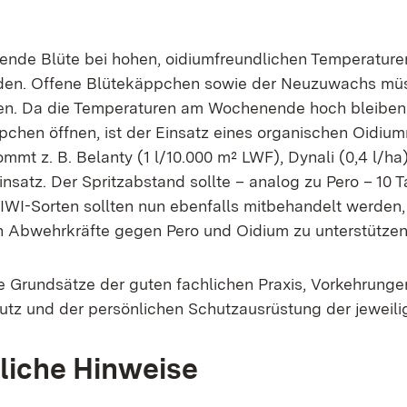
ende Blüte bei hohen, oidiumfreundlichen Temperature
n. Offene Blütekäppchen sowie der Neuzuwachs mü
en. Da die Temperaturen am Wochenende hoch bleiben
chen öffnen, ist der Einsatz eines organischen Oidium
mmt z. B. Belanty (1 l/10.000 m² LWF), Dynali (0,4 l/ha
insatz. Der Spritzabstand sollte – analog zu Pero – 10 T
PIWI-Sorten sollten nun ebenfalls mitbehandelt werden,
 Abwehrkräfte gegen Pero und Oidium zu unterstützen
e Grundsätze der guten fachlichen Praxis, Vorkehrung
tz und der persönlichen Schutzausrüstung der jeweilig
liche Hinweise