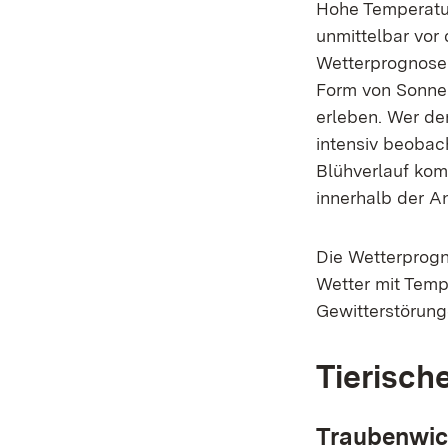
Hohe Temperatur
unmittelbar vor 
Wetterprognose 
Form von Sonne z
erleben. Wer den
intensiv beobac
Blühverlauf ko
innerhalb der A
Die Wetterprog
Wetter mit Tem
Gewitterstörung
Tierisch
Traubenwic