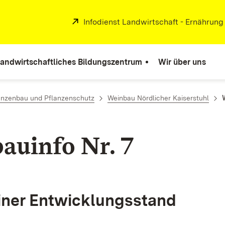
Extern:
Infodienst Landwirtschaft - Ernährung
andwirtschaftliches Bildungszentrum
Wir über uns
lanzenbau und Pflanzenschutz
Weinbau Nördlicher Kaiserstuhl
auinfo Nr. 7
iner Entwicklungsstand