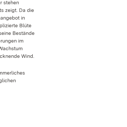
r stehen
s zeigt. Da die
eangebot in
lizierte Blüte
 seine Bestände
erungen im
 Wachstum
rocknende Wind.
mmerliches
glichen