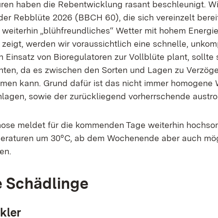
en haben die Rebentwicklung rasant beschleunigt. Wi
der Rebblüte 2026 (BBCH 60), die sich vereinzelt bereit
weiterhin „blühfreundliches“ Wetter mit hohem Energi
eigt, werden wir voraussichtlich eine schnelle, unkomp
 Einsatz von Bioregulatoren zur Vollblüte plant, sollte
hten, da es zwischen den Sorten und Lagen zu Verzög
mmen kann. Grund dafür ist das nicht immer homogene
nlagen, sowie der zurückliegend vorherrschende aust
nose meldet für die kommenden Tage weiterhin hochso
peraturen um 30°C, ab dem Wochenende aber auch mö
en.
e Schädlinge
kler