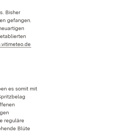
s. Bisher
len gefangen.
neuartigen
etablierten
(Öffnet in neuem Fenster)
g.vitimeteo.de
ben es somit mit
Spritzbelag
offenen
igen
te reguläre
ehende Blüte