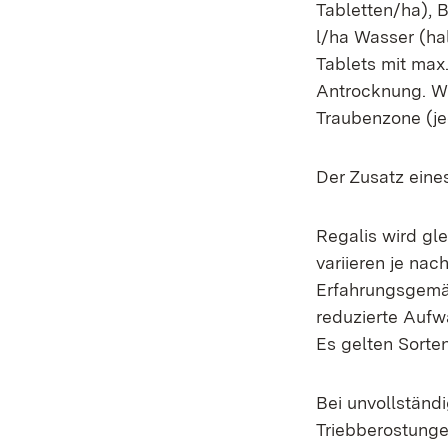
Tabletten/ha), 
l/ha Wasser (h
Tablets mit max
Antrocknung. Wi
Traubenzone (je
Der Zusatz eines
Regalis wird gl
variieren je na
Erfahrungsgemäß
reduzierte Aufw
Es gelten Sorte
Bei unvollständ
Triebberostung