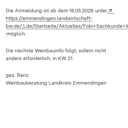
Exter
Die Anmeldung ist ab dem 18.05.2026 unter
https://emmendingen.landwirtschaft-
bw.de/,Lde/Startseite/Aktuelles/Fobi+Sachkunde+
(Öffnet in neuem Fenster)
möglich.
Die nächste Weinbauinfo folgt, sofern nicht
anders erforderlich, in KW 21.
gez. Renz
Weinbauberatung Landkreis Emmendingen